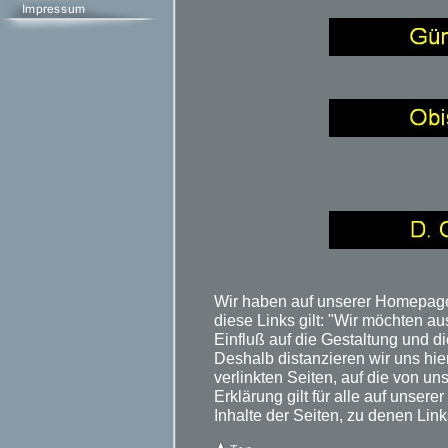
Wir haben auf unserer Homepage 
diese Links gilt: "Wir möchten au
Einfluß auf die Gestaltung und di
Deshalb distanzieren wir uns hier
verlinkten Seiten, auf die von 
Erklärung gilt für alle auf unse
Inhalte der Seiten, zu denen Lin